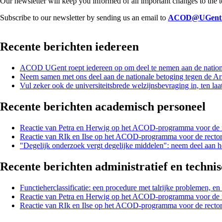
Our newsletter will keep you informed of all important changes to the 
Subscribe to our newsletter by sending us an email to
ACOD@UGent.
Recente berichten iedereen
ACOD UGent roept iedereen op om deel te nemen aan de nationa
Neem samen met ons deel aan de nationale betoging tegen de A
Vul zeker ook de universiteitsbrede welzijnsbevraging in, ten la
Recente berichten academisch personeel
Reactie van Petra en Herwig op het ACOD-programma voor de 
Reactie van RIk en Ilse op het ACOD-programma voor de recto
"Degelijk onderzoek vergt degelijke middelen": neem deel aan
Recente berichten administratief en techni
Functieherclassificatie: een procedure met talrijke problemen, en
Reactie van Petra en Herwig op het ACOD-programma voor de 
Reactie van RIk en Ilse op het ACOD-programma voor de recto