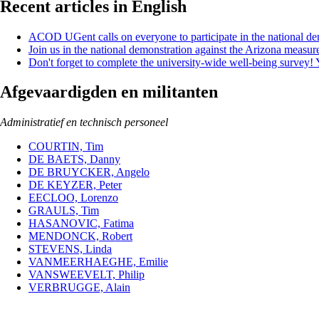
Recent articles in English
ACOD UGent calls on everyone to participate in the national dem
Join us in the national demonstration against the Arizona meas
Don't forget to complete the university-wide well-being survey!
Afgevaardigden en militanten
Administratief en technisch personeel
COURTIN, Tim
DE BAETS, Danny
DE BRUYCKER, Angelo
DE KEYZER, Peter
EECLOO, Lorenzo
GRAULS, Tim
HASANOVIC, Fatima
MENDONCK, Robert
STEVENS, Linda
VANMEERHAEGHE, Emilie
VANSWEEVELT, Philip
VERBRUGGE, Alain