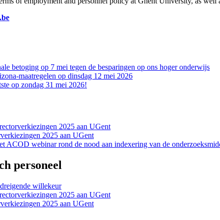
terms of employment and personnel policy at Ghent University, as well 
be
le betoging op 7 mei tegen de besparingen op ons hoger onderwijs
rizona-maatregelen op dinsdag 12 mei 2026
atste op zondag 31 mei 2026!
rectorverkiezingen 2025 aan UGent
rverkiezingen 2025 aan UGent
 het ACOD webinar rond de nood aan indexering van de onderzoeksmid
sch personeel
 dreigende willekeur
rectorverkiezingen 2025 aan UGent
rverkiezingen 2025 aan UGent