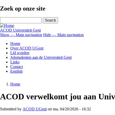
Skip
Zoek op onze site
to
main
Search
content
ACOD Universiteit Gent
Show — Main navigation
Hide — Main navigation
Main
Home
navigation
Over ACOD UGent
Lid worden
Jobstudenten aan de Universiteit Gent
Links
Contact
English
Home
Breadcrumb
ACOD verwelkomt jou aan Unive
Submitted by
ACOD UGent
on
ma, 04/20/2026 - 16:32