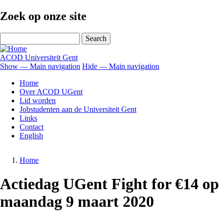
Skip
Zoek op onze site
to
main
Search
content
ACOD Universiteit Gent
Show — Main navigation
Hide — Main navigation
Main
Home
navigation
Over ACOD UGent
Lid worden
Jobstudenten aan de Universiteit Gent
Links
Contact
English
Home
Breadcrumb
Actiedag UGent Fight for €14 op
maandag 9 maart 2020