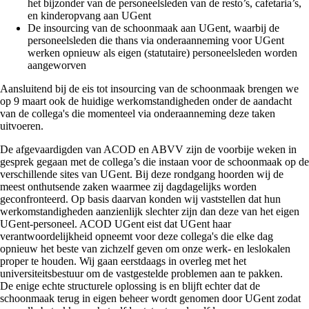
het bijzonder van de personeelsleden van de resto’s, cafetaria’s,
en kinderopvang aan UGent
De insourcing van de schoonmaak aan UGent, waarbij de
personeelsleden die thans via onderaanneming voor UGent
werken opnieuw als eigen (statutaire) personeelsleden worden
aangeworven
Aansluitend bij de eis tot insourcing van de schoonmaak brengen we
op 9 maart ook de huidige werkomstandigheden onder de aandacht
van de collega's die momenteel via onderaanneming deze taken
uitvoeren.
De afgevaardigden van ACOD en ABVV zijn de voorbije weken in
gesprek gegaan met de collega’s die instaan voor de schoonmaak op de
verschillende sites van UGent. Bij deze rondgang hoorden wij de
meest onthutsende zaken waarmee zij dagdagelijks worden
geconfronteerd. Op basis daarvan konden wij vaststellen dat hun
werkomstandigheden aanzienlijk slechter zijn dan deze van het eigen
UGent-personeel. ACOD UGent eist dat UGent haar
verantwoordelijkheid opneemt voor deze collega's die elke dag
opnieuw het beste van zichzelf geven om onze werk- en leslokalen
proper te houden. Wij gaan eerstdaags in overleg met het
universiteitsbestuur om de vastgestelde problemen aan te pakken.
De enige echte structurele oplossing is en blijft echter dat de
schoonmaak terug in eigen beheer wordt genomen door UGent zodat