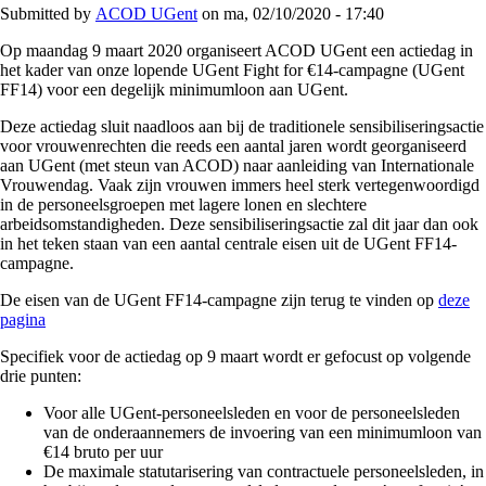
Submitted by
ACOD UGent
on
ma, 02/10/2020 - 17:40
Op maandag 9 maart 2020 organiseert ACOD UGent een actiedag in
het kader van onze lopende UGent Fight for €14-campagne (UGent
FF14) voor een degelijk minimumloon aan UGent.
Deze actiedag sluit naadloos aan bij de traditionele sensibiliseringsactie
voor vrouwenrechten die reeds een aantal jaren wordt georganiseerd
aan UGent (met steun van ACOD) naar aanleiding van Internationale
Vrouwendag. Vaak zijn vrouwen immers heel sterk vertegenwoordigd
in de personeelsgroepen met lagere lonen en slechtere
arbeidsomstandigheden. Deze sensibiliseringsactie zal dit jaar dan ook
in het teken staan van een aantal centrale eisen uit de UGent FF14-
campagne.
De eisen van de UGent FF14-campagne zijn terug te vinden op
deze
pagina
Specifiek voor de actiedag op 9 maart wordt er gefocust op volgende
drie punten:
Voor alle UGent-personeelsleden en voor de personeelsleden
van de onderaannemers de invoering van een minimumloon van
€14 bruto per uur
De maximale statutarisering van contractuele personeelsleden, in