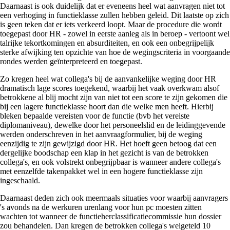
Daarnaast is ook duidelijk dat er eveneens heel wat aanvragen niet tot
een verhoging in functieklasse zullen hebben geleid. Dit laatste op zich
is geen teken dat er iets verkeerd loopt. Maar de procedure die wordt
toegepast door HR - zowel in eerste aanleg als in beroep - vertoont wel
talrijke tekortkomingen en absurditeiten, en ook een onbegrijpelijk
sterke afwijking ten opzichte van hoe de wegingscriteria in voorgaande
rondes werden geïnterpreteerd en toegepast.
Zo kregen heel wat collega's bij de aanvankelijke weging door HR
dramatisch lage scores toegekend, waarbij het vaak overkwam alsof
betrokkene al blij mocht zijn van niet tot een score te zijn gekomen die
bij een lagere functieklasse hoort dan die welke men heeft. Hierbij
bleken bepaalde vereisten voor de functie (bvb het vereiste
diplomaniveau), dewelke door het personeelslid en de leidinggevende
werden onderschreven in het aanvraagformulier, bij de weging
eenzijdig te zijn gewijzigd door HR. Het hoeft geen betoog dat een
dergelijke boodschap een klap in het gezicht is van de betrokken
collega's, en ook volstrekt onbegrijpbaar is wanneer andere collega's
met eenzelfde takenpakket wel in een hogere functieklasse zijn
ingeschaald.
Daarnaast deden zich ook meermaals situaties voor waarbij aanvragers
's avonds na de werkuren urenlang voor hun pc moesten zitten
wachten tot wanneer de functieherclassificatiecommissie hun dossier
zou behandelen. Dan kregen de betrokken collega's welgeteld 10