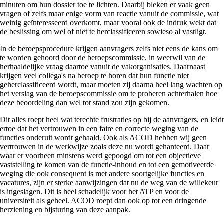
minuten om hun dossier toe te lichten. Daarbij bleken er vaak geen
vragen of zelfs maar enige vorm van reactie vanuit de commissie, wat
weinig geïnteresseerd overkomt, maar vooral ook de indruk wekt dat
de beslissing om wel of niet te herclassificeren sowieso al vastligt.
In de beroepsprocedure krijgen aanvragers zelfs niet eens de kans om
te worden gehoord door de beroepscommissie, in weerwil van de
herhaaldelijke vraag daartoe vanuit de vakorganisaties. Daarnaast
krijgen veel collega's na beroep te horen dat hun functie niet
geherclassificeerd wordt, maar moeten zij daarna heel lang wachten op
het verslag van de beroepscommissie om te proberen achterhalen hoe
deze beoordeling dan wel tot stand zou zijn gekomen.
Dit alles roept heel wat terechte frustraties op bij de aanvragers, en leidt
ertoe dat het vertrouwen in een faire en correcte weging van de
functies onderuit wordt gehaald. Ook als ACOD hebben wij geen
vertrouwen in de werkwijze zoals deze nu wordt gehanteerd. Daar
waar er voorheen minstens werd gepoogd om tot een objectieve
vaststelling te komen van de functie-inhoud en tot een gemotiveerde
weging die ook consequent is met andere soortgelijke functies en
vacatures, zijn er sterke aanwijzingen dat nu de weg van de willekeur
is ingeslagen. Dit is heel schadelijk voor het ATP en voor de
universiteit als geheel. ACOD roept dan ook op tot een dringende
herziening en bijsturing van deze aanpak.