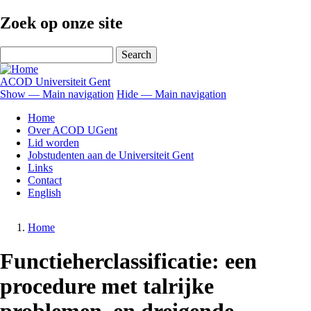
Skip
Zoek op onze site
to
main
Search
content
ACOD Universiteit Gent
Show — Main navigation
Hide — Main navigation
Main
Home
navigation
Over ACOD UGent
Lid worden
Jobstudenten aan de Universiteit Gent
Links
Contact
English
Home
Breadcrumb
Functieherclassificatie: een
procedure met talrijke