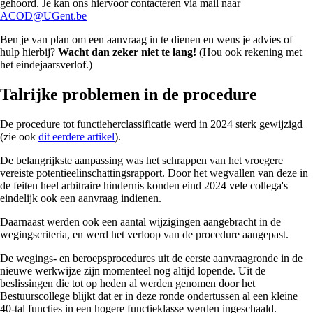
gehoord. Je kan ons hiervoor contacteren via mail naar
ACOD@UGent.be
Ben je van plan om een aanvraag in te dienen en wens je advies of
hulp hierbij?
Wacht dan zeker niet te lang!
(Hou ook rekening met
het eindejaarsverlof.)
Talrijke problemen in de procedure
De procedure tot functieherclassificatie werd in 2024 sterk gewijzigd
(zie ook
dit eerdere artikel
).
De belangrijkste aanpassing was het schrappen van het vroegere
vereiste potentieelinschattingsrapport. Door het wegvallen van deze in
de feiten heel arbitraire hindernis konden eind 2024 vele collega's
eindelijk ook een aanvraag indienen.
Daarnaast werden ook een aantal wijzigingen aangebracht in de
wegingscriteria, en werd het verloop van de procedure aangepast.
De wegings- en beroepsprocedures uit de eerste aanvraagronde in de
nieuwe werkwijze zijn momenteel nog altijd lopende. Uit de
beslissingen die tot op heden al werden genomen door het
Bestuurscollege blijkt dat er in deze ronde ondertussen al een kleine
40-tal functies in een hogere functieklasse werden ingeschaald.